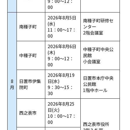
9：00～12：
00
2026年8月5日
南種子町研修セ
(水)
南種子町
ンター
11：00～17：
2階会議室
00
2026年8月6日
中種子町中央公
(木)
中種子町
民館
9：00～12：
小会議室
00
2026年8月19
日置市本庁中央
8
日置市伊集
日(水)
公民館
月
院町
9：30～15：
1階中ホール
30
2026年8月25
日(火)
西之表市
10：00～17：
00
西之表市役所
2階入札室